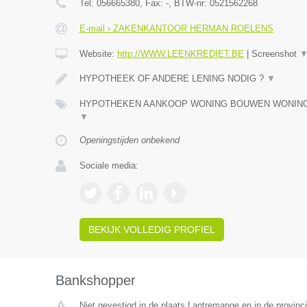
Tel:
056665380
, Fax:
-
, BTW-nr:
0521562268
E-mail › ZAKENKANTOOR HERMAN ROELENS
Website:
http://WWW.LEENKREDIET.BE
|
Screenshot
HYPOTHEEK OF ANDERE LENING NODIG ?
▼
HYPOTHEKEN AANKOOP WONING BOUWEN WONING,
▼
Openingstijden onbekend
Sociale media:
BEKIJK VOLLEDIG PROFIEL
Bankshopper
Niet gevestigd in de plaats Lantremange en in de provinci