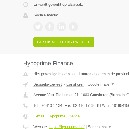
Er wordt gewerkt op afspraak.
Sociale media:
BEKIJK VOLLEDIG PROFIEL
Hypoprime Finance
Niet gevestigd in de plaats Lantremange en in de provinci
Brussels-Gewest
»
Ganshoren
|
Google maps
▼
Avenue Vital Riethuisen 21
,
1083
Ganshoren
(
Brussels-
Tel:
02 410 17 34
, Fax:
02 410 17 34
, BTW-nr:
10195415
E-mail › Hypoprime Finance
Website:
https://hypoprime.be/
|
Screenshot
▼