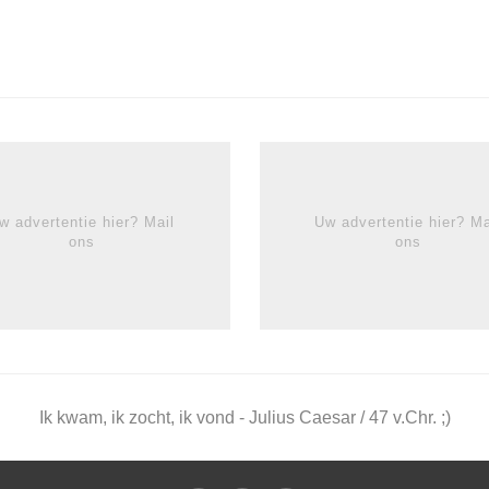
w advertentie hier? Mail
Uw advertentie hier? Ma
ons
ons
Ik kwam, ik zocht, ik vond - Julius Caesar / 47 v.Chr. ;)