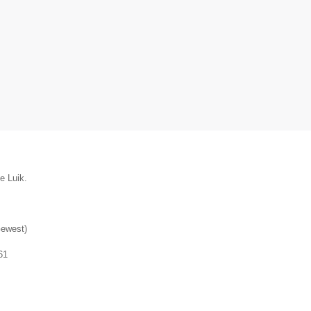
e Luik.
Gewest
)
61