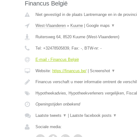
Financus België
Niet gevestigd in de plaats Lantremange en in de provinci
West-Vlaanderen
»
Kuurne
|
Google maps
▼
Ruitersweg 64
,
8520
Kuurne
(
West-Vlaanderen
)
Tel:
+32478505839
, Fax:
-
, BTW-nr:
-
E-mail › Financus België
Website:
https://financus.be/
|
Screenshot
▼
Financus verschaft u meer informatie omtrent de versch
Hypotheekadvies, Hypotheekverleners vergelijken, Fiscal
Openingstijden onbekend
Laatste tweets
▼
|
Laatste facebook posts
▼
Sociale media: