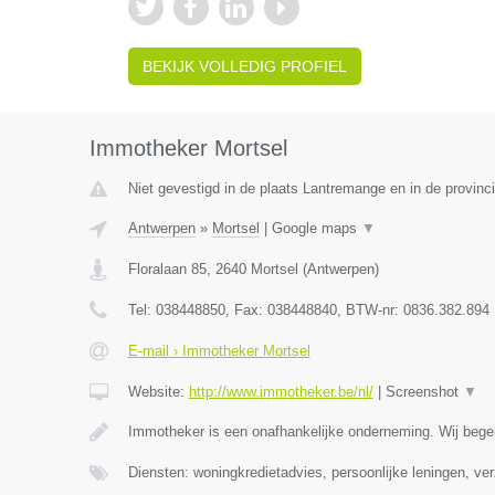
BEKIJK VOLLEDIG PROFIEL
Immotheker Mortsel
Niet gevestigd in de plaats Lantremange en in de provinci
Antwerpen
»
Mortsel
|
Google maps
▼
Floralaan 85
,
2640
Mortsel
(
Antwerpen
)
Tel:
038448850
, Fax:
038448840
, BTW-nr:
0836.382.894
E-mail › Immotheker Mortsel
Website:
http://www.immotheker.be/nl/
|
Screenshot
▼
Immotheker is een onafhankelijke onderneming. Wij begel
Diensten: woningkredietadvies, persoonlijke leningen, ve