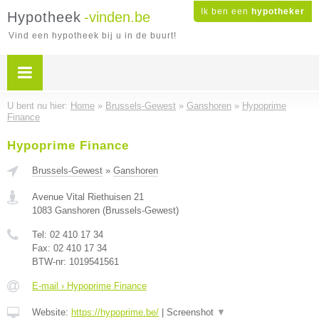
Ik ben een
hypotheker
Hypotheek
-vinden.be
Vind een hypotheek bij u in de buurt!
U bent nu hier:
Home
»
Brussels-Gewest
»
Ganshoren
»
Hypoprime
Finance
Hypoprime Finance
Brussels-Gewest
»
Ganshoren
Avenue Vital Riethuisen 21
1083
Ganshoren
(
Brussels-Gewest
)
Tel:
02 410 17 34
Fax:
02 410 17 34
BTW-nr:
1019541561
E-mail › Hypoprime Finance
Website:
https://hypoprime.be/
|
Screenshot
▼