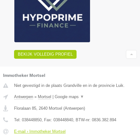
BEKIJK VOLLEDIG PROFIEL
Immotheker Mortsel
Niet gevestigd in de plaats Grandville en in de provincie Luik.
Antwerpen
»
Mortsel
|
Google maps
▼
Floralaan 85
,
2640
Mortsel
(
Antwerpen
)
Tel:
038448850
, Fax:
038448840
, BTW-nr:
0836.382.894
E-mail › Immotheker Mortsel