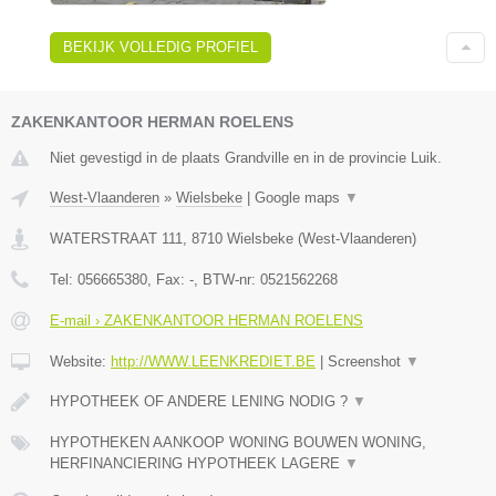
BEKIJK VOLLEDIG PROFIEL
ZAKENKANTOOR HERMAN ROELENS
Niet gevestigd in de plaats Grandville en in de provincie Luik.
West-Vlaanderen
»
Wielsbeke
|
Google maps
▼
WATERSTRAAT 111
,
8710
Wielsbeke
(
West-Vlaanderen
)
Tel:
056665380
, Fax:
-
, BTW-nr:
0521562268
E-mail › ZAKENKANTOOR HERMAN ROELENS
Website:
http://WWW.LEENKREDIET.BE
|
Screenshot
▼
HYPOTHEEK OF ANDERE LENING NODIG ?
▼
HYPOTHEKEN AANKOOP WONING BOUWEN WONING,
HERFINANCIERING HYPOTHEEK LAGERE
▼