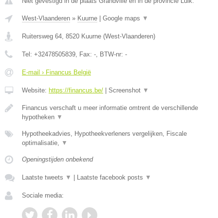
Niet gevestigd in de plaats Grandville en in de provincie Luik.
West-Vlaanderen
»
Kuurne
|
Google maps
▼
Ruitersweg 64
,
8520
Kuurne
(
West-Vlaanderen
)
Tel:
+32478505839
, Fax:
-
, BTW-nr:
-
E-mail › Financus België
Website:
https://financus.be/
|
Screenshot
▼
Financus verschaft u meer informatie omtrent de verschillende
hypotheken
▼
Hypotheekadvies, Hypotheekverleners vergelijken, Fiscale
optimalisatie,
▼
Openingstijden onbekend
Laatste tweets
▼
|
Laatste facebook posts
▼
Sociale media: