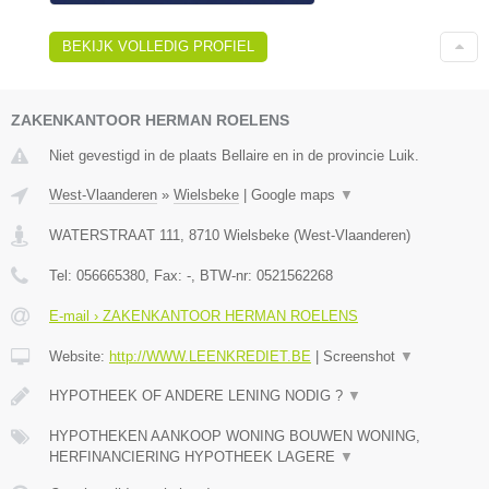
BEKIJK VOLLEDIG PROFIEL
ZAKENKANTOOR HERMAN ROELENS
Niet gevestigd in de plaats Bellaire en in de provincie Luik.
West-Vlaanderen
»
Wielsbeke
|
Google maps
▼
WATERSTRAAT 111
,
8710
Wielsbeke
(
West-Vlaanderen
)
Tel:
056665380
, Fax:
-
, BTW-nr:
0521562268
E-mail › ZAKENKANTOOR HERMAN ROELENS
Website:
http://WWW.LEENKREDIET.BE
|
Screenshot
▼
HYPOTHEEK OF ANDERE LENING NODIG ?
▼
HYPOTHEKEN AANKOOP WONING BOUWEN WONING,
HERFINANCIERING HYPOTHEEK LAGERE
▼