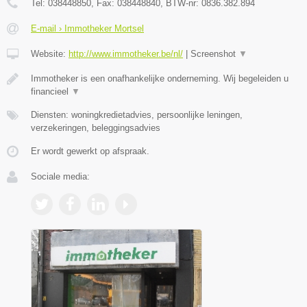
Tel:
038448850
, Fax:
038448840
, BTW-nr:
0836.382.894
E-mail › Immotheker Mortsel
Website:
http://www.immotheker.be/nl/
|
Screenshot
▼
Immotheker is een onafhankelijke onderneming. Wij begeleiden u
financieel
▼
Diensten: woningkredietadvies, persoonlijke leningen,
verzekeringen, beleggingsadvies
Er wordt gewerkt op afspraak.
Sociale media: