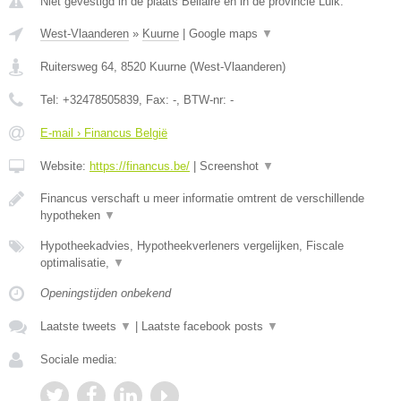
Niet gevestigd in de plaats Bellaire en in de provincie Luik.
West-Vlaanderen
»
Kuurne
|
Google maps
▼
Ruitersweg 64
,
8520
Kuurne
(
West-Vlaanderen
)
Tel:
+32478505839
, Fax:
-
, BTW-nr:
-
E-mail › Financus België
Website:
https://financus.be/
|
Screenshot
▼
Financus verschaft u meer informatie omtrent de verschillende
hypotheken
▼
Hypotheekadvies, Hypotheekverleners vergelijken, Fiscale
optimalisatie,
▼
Openingstijden onbekend
Laatste tweets
▼
|
Laatste facebook posts
▼
Sociale media: