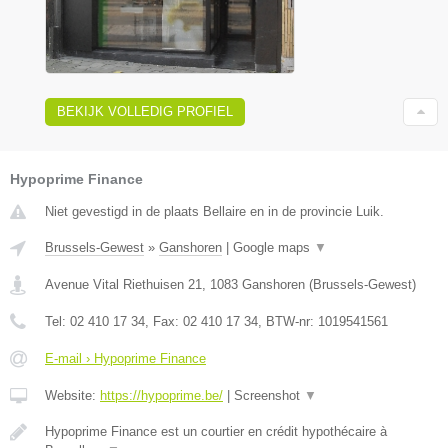
BEKIJK VOLLEDIG PROFIEL
Hypoprime Finance
Niet gevestigd in de plaats Bellaire en in de provincie Luik.
Brussels-Gewest
»
Ganshoren
|
Google maps
▼
Avenue Vital Riethuisen 21
,
1083
Ganshoren
(
Brussels-Gewest
)
Tel:
02 410 17 34
, Fax:
02 410 17 34
, BTW-nr:
1019541561
E-mail › Hypoprime Finance
Website:
https://hypoprime.be/
|
Screenshot
▼
Hypoprime Finance est un courtier en crédit hypothécaire à