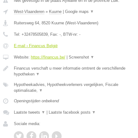
Niet gevestigd in de plaats Aywaille en in de provincie Luik.
West-Vlaanderen
»
Kuurne
|
Google maps
▼
Ruitersweg 64
,
8520
Kuurne
(
West-Vlaanderen
)
Tel:
+32478505839
, Fax:
-
, BTW-nr:
-
E-mail › Financus België
Website:
https://financus.be/
|
Screenshot
▼
Financus verschaft u meer informatie omtrent de verschillende
hypotheken
▼
Hypotheekadvies, Hypotheekverleners vergelijken, Fiscale
optimalisatie,
▼
Openingstijden onbekend
Laatste tweets
▼
|
Laatste facebook posts
▼
Sociale media: