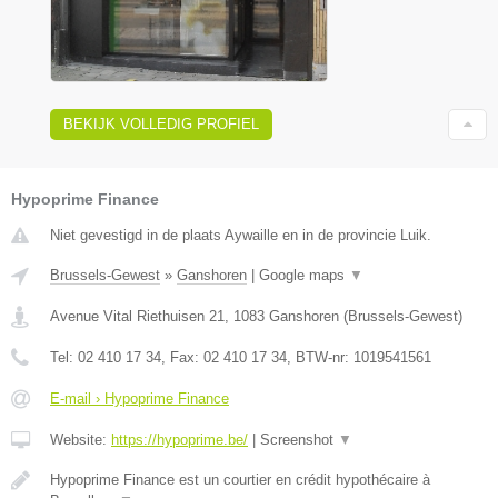
BEKIJK VOLLEDIG PROFIEL
Hypoprime Finance
Niet gevestigd in de plaats Aywaille en in de provincie Luik.
Brussels-Gewest
»
Ganshoren
|
Google maps
▼
Avenue Vital Riethuisen 21
,
1083
Ganshoren
(
Brussels-Gewest
)
Tel:
02 410 17 34
, Fax:
02 410 17 34
, BTW-nr:
1019541561
E-mail › Hypoprime Finance
Website:
https://hypoprime.be/
|
Screenshot
▼
Hypoprime Finance est un courtier en crédit hypothécaire à