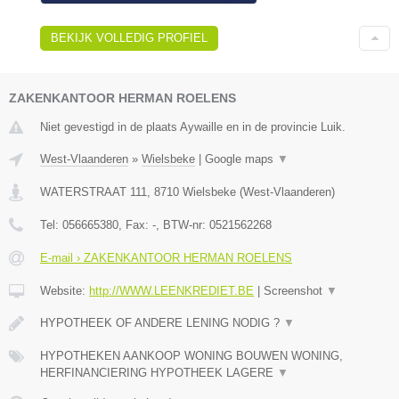
BEKIJK VOLLEDIG PROFIEL
ZAKENKANTOOR HERMAN ROELENS
Niet gevestigd in de plaats Aywaille en in de provincie Luik.
West-Vlaanderen
»
Wielsbeke
|
Google maps
▼
WATERSTRAAT 111
,
8710
Wielsbeke
(
West-Vlaanderen
)
Tel:
056665380
, Fax:
-
, BTW-nr:
0521562268
E-mail › ZAKENKANTOOR HERMAN ROELENS
Website:
http://WWW.LEENKREDIET.BE
|
Screenshot
▼
HYPOTHEEK OF ANDERE LENING NODIG ?
▼
HYPOTHEKEN AANKOOP WONING BOUWEN WONING,
HERFINANCIERING HYPOTHEEK LAGERE
▼