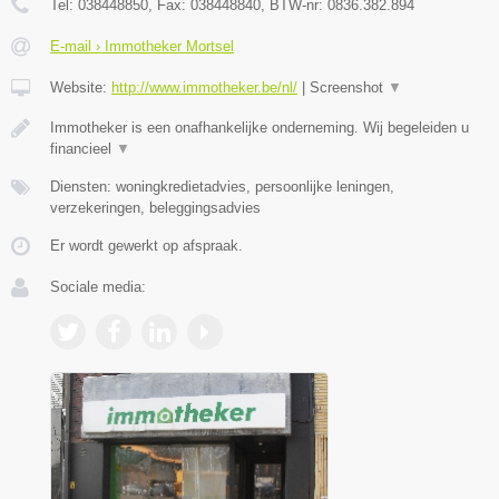
Tel:
038448850
, Fax:
038448840
, BTW-nr:
0836.382.894
E-mail › Immotheker Mortsel
Website:
http://www.immotheker.be/nl/
|
Screenshot
▼
Immotheker is een onafhankelijke onderneming. Wij begeleiden u
financieel
▼
Diensten: woningkredietadvies, persoonlijke leningen,
verzekeringen, beleggingsadvies
Er wordt gewerkt op afspraak.
Sociale media: