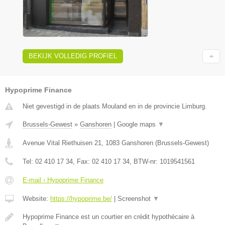
BEKIJK VOLLEDIG PROFIEL
Hypoprime Finance
Niet gevestigd in de plaats Mouland en in de provincie Limburg.
Brussels-Gewest
»
Ganshoren
|
Google maps
▼
Avenue Vital Riethuisen 21
,
1083
Ganshoren
(
Brussels-Gewest
)
Tel:
02 410 17 34
, Fax:
02 410 17 34
, BTW-nr:
1019541561
E-mail › Hypoprime Finance
Website:
https://hypoprime.be/
|
Screenshot
▼
Hypoprime Finance est un courtier en crédit hypothécaire à