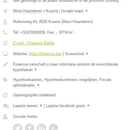
Niet gevestigd in de plaats Mouland en in de provincie Limburg.
West-Vlaanderen
»
Kuurne
|
Google maps
▼
Ruitersweg 64
,
8520
Kuurne
(
West-Vlaanderen
)
Tel:
+32478505839
, Fax:
-
, BTW-nr:
-
E-mail › Financus België
Website:
https://financus.be/
|
Screenshot
▼
Financus verschaft u meer informatie omtrent de verschillende
hypotheken
▼
Hypotheekadvies, Hypotheekverleners vergelijken, Fiscale
optimalisatie,
▼
Openingstijden onbekend
Laatste tweets
▼
|
Laatste facebook posts
▼
Sociale media: