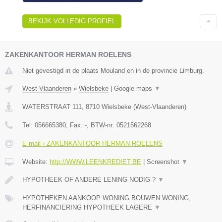
BEKIJK VOLLEDIG PROFIEL
ZAKENKANTOOR HERMAN ROELENS
Niet gevestigd in de plaats Mouland en in de provincie Limburg.
West-Vlaanderen
»
Wielsbeke
|
Google maps
▼
WATERSTRAAT 111
,
8710
Wielsbeke
(
West-Vlaanderen
)
Tel:
056665380
, Fax:
-
, BTW-nr:
0521562268
E-mail › ZAKENKANTOOR HERMAN ROELENS
Website:
http://WWW.LEENKREDIET.BE
|
Screenshot
▼
HYPOTHEEK OF ANDERE LENING NODIG ?
▼
HYPOTHEKEN AANKOOP WONING BOUWEN WONING,
HERFINANCIERING HYPOTHEEK LAGERE
▼