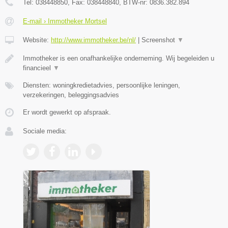
Tel:
038448850
, Fax:
038448840
, BTW-nr:
0836.382.894
E-mail › Immotheker Mortsel
Website:
http://www.immotheker.be/nl/
|
Screenshot
▼
Immotheker is een onafhankelijke onderneming. Wij begeleiden u
financieel
▼
Diensten: woningkredietadvies, persoonlijke leningen,
verzekeringen, beleggingsadvies
Er wordt gewerkt op afspraak.
Sociale media: