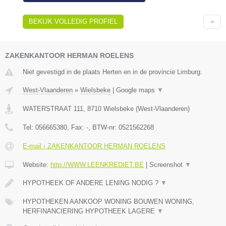
BEKIJK VOLLEDIG PROFIEL
ZAKENKANTOOR HERMAN ROELENS
Niet gevestigd in de plaats Herten en in de provincie Limburg.
West-Vlaanderen
»
Wielsbeke
|
Google maps
▼
WATERSTRAAT 111
,
8710
Wielsbeke
(
West-Vlaanderen
)
Tel:
056665380
, Fax:
-
, BTW-nr:
0521562268
E-mail › ZAKENKANTOOR HERMAN ROELENS
Website:
http://WWW.LEENKREDIET.BE
|
Screenshot
▼
HYPOTHEEK OF ANDERE LENING NODIG ?
▼
HYPOTHEKEN AANKOOP WONING BOUWEN WONING,
HERFINANCIERING HYPOTHEEK LAGERE
▼