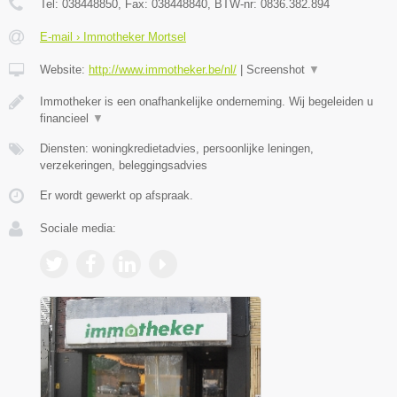
Tel:
038448850
, Fax:
038448840
, BTW-nr:
0836.382.894
E-mail › Immotheker Mortsel
Website:
http://www.immotheker.be/nl/
|
Screenshot
▼
Immotheker is een onafhankelijke onderneming. Wij begeleiden u
financieel
▼
Diensten: woningkredietadvies, persoonlijke leningen,
verzekeringen, beleggingsadvies
Er wordt gewerkt op afspraak.
Sociale media: