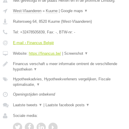
Niet gevestigd in de plaats Herten en in de provincie Limburg.
West-Vlaanderen
»
Kuurne
|
Google maps
▼
Ruitersweg 64
,
8520
Kuurne
(
West-Vlaanderen
)
Tel:
+32478505839
, Fax:
-
, BTW-nr:
-
E-mail › Financus België
Website:
https://financus.be/
|
Screenshot
▼
Financus verschaft u meer informatie omtrent de verschillende
hypotheken
▼
Hypotheekadvies, Hypotheekverleners vergelijken, Fiscale
optimalisatie,
▼
Openingstijden onbekend
Laatste tweets
▼
|
Laatste facebook posts
▼
Sociale media: