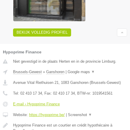
BEKIJK VOLLEDIG PROFIEL
Hypoprime Finance
Niet gevestigd in de plaats Herten en in de provincie Limburg.
Brussels-Gewest
»
Ganshoren
|
Google maps
▼
Avenue Vital Riethuisen 21
,
1083
Ganshoren
(
Brussels-Gewest
)
Tel:
02 410 17 34
, Fax:
02 410 17 34
, BTW-nr:
1019541561
E-mail › Hypoprime Finance
Website:
https://hypoprime.be/
|
Screenshot
▼
Hypoprime Finance est un courtier en crédit hypothécaire à