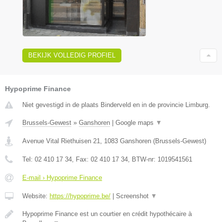
BEKIJK VOLLEDIG PROFIEL
Hypoprime Finance
Niet gevestigd in de plaats Binderveld en in de provincie Limburg.
Brussels-Gewest
»
Ganshoren
|
Google maps
▼
Avenue Vital Riethuisen 21
,
1083
Ganshoren
(
Brussels-Gewest
)
Tel:
02 410 17 34
, Fax:
02 410 17 34
, BTW-nr:
1019541561
E-mail › Hypoprime Finance
Website:
https://hypoprime.be/
|
Screenshot
▼
Hypoprime Finance est un courtier en crédit hypothécaire à