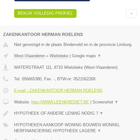
BEKIJK VOLLEDIG PROFIEL
ZAKENKANTOOR HERMAN ROELENS
Niet gevestigd in de plaats Binderveld en in de provincie Limburg.
West-Vlaanderen
»
Wielsbeke
|
Google maps
▼
WATERSTRAAT 111
,
8710
Wielsbeke
(
West-Vlaanderen
)
Tel:
056665380
, Fax:
-
, BTW-nr:
0521562268
E-mail › ZAKENKANTOOR HERMAN ROELENS
Website:
http://WWW.LEENKREDIET.BE
|
Screenshot
▼
HYPOTHEEK OF ANDERE LENING NODIG ?
▼
HYPOTHEKEN AANKOOP WONING BOUWEN WONING,
HERFINANCIERING HYPOTHEEK LAGERE
▼