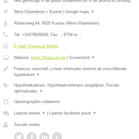
Niet gevestigd in de plaats Binderveld en in de provincie Limburg.
West-Vlaanderen
»
Kuurne
|
Google maps
▼
Ruitersweg 64
,
8520
Kuurne
(
West-Vlaanderen
)
Tel:
+32478505839
, Fax:
-
, BTW-nr:
-
E-mail › Financus België
Website:
https://financus.be/
|
Screenshot
▼
Financus verschaft u meer informatie omtrent de verschillende
hypotheken
▼
Hypotheekadvies, Hypotheekverleners vergelijken, Fiscale
optimalisatie,
▼
Openingstijden onbekend
Laatste tweets
▼
|
Laatste facebook posts
▼
Sociale media: