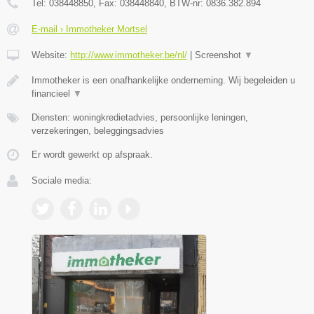
Tel:
038448850
, Fax:
038448840
, BTW-nr:
0836.382.894
E-mail › Immotheker Mortsel
Website:
http://www.immotheker.be/nl/
|
Screenshot
▼
Immotheker is een onafhankelijke onderneming. Wij begeleiden u
financieel
▼
Diensten: woningkredietadvies, persoonlijke leningen,
verzekeringen, beleggingsadvies
Er wordt gewerkt op afspraak.
Sociale media: