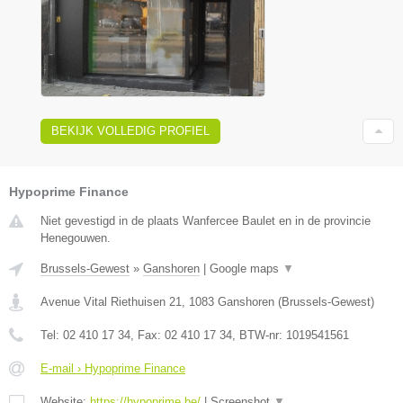
BEKIJK VOLLEDIG PROFIEL
Hypoprime Finance
Niet gevestigd in de plaats Wanfercee Baulet en in de provincie
Henegouwen.
Brussels-Gewest
»
Ganshoren
|
Google maps
▼
Avenue Vital Riethuisen 21
,
1083
Ganshoren
(
Brussels-Gewest
)
Tel:
02 410 17 34
, Fax:
02 410 17 34
, BTW-nr:
1019541561
E-mail › Hypoprime Finance
Website:
https://hypoprime.be/
|
Screenshot
▼