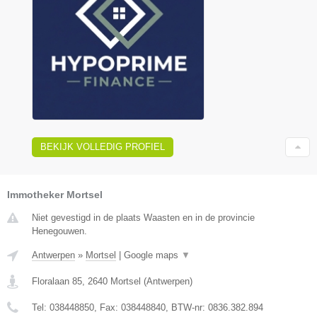
BEKIJK VOLLEDIG PROFIEL
Immotheker Mortsel
Niet gevestigd in de plaats Waasten en in de provincie
Henegouwen.
Antwerpen
»
Mortsel
|
Google maps
▼
Floralaan 85
,
2640
Mortsel
(
Antwerpen
)
Tel:
038448850
, Fax:
038448840
, BTW-nr:
0836.382.894