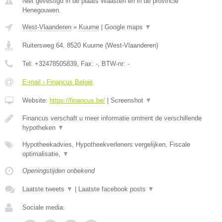
Niet gevestigd in de plaats Waasten en in de provincie
Henegouwen.
West-Vlaanderen
»
Kuurne
|
Google maps
▼
Ruitersweg 64
,
8520
Kuurne
(
West-Vlaanderen
)
Tel:
+32478505839
, Fax:
-
, BTW-nr:
-
E-mail › Financus België
Website:
https://financus.be/
|
Screenshot
▼
Financus verschaft u meer informatie omtrent de verschillende
hypotheken
▼
Hypotheekadvies, Hypotheekverleners vergelijken, Fiscale
optimalisatie,
▼
Openingstijden onbekend
Laatste tweets
▼
|
Laatste facebook posts
▼
Sociale media: