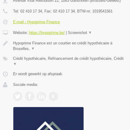
Avenue Vital Riethuisen 21
,
1083
Ganshoren
(
Brussels-Gewest
)
Tel:
02 410 17 34
, Fax:
02 410 17 34
, BTW-nr:
1019541561
E-mail › Hypoprime Finance
Website:
https://hypoprime.be/
|
Screenshot
▼
Hypoprime Finance est un courtier en crédit hypothécaire à
Bruxelles,
▼
Crédit hypothécaire, Refinancement de crédit hypothécaire, Crédit
▼
Er wordt gewerkt op afspraak.
Sociale media: