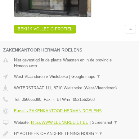
BEKIJK VOLLEDIG PROFIEL
ZAKENKANTOOR HERMAN ROELENS
Niet gevestigd in de plaats Waasten en in de provincie
Henegouwen.
West-Vlaanderen
»
Wielsbeke
|
Google maps
▼
WATERSTRAAT 111
,
8710
Wielsbeke
(
West-Vlaanderen
)
Tel:
056665380
, Fax:
-
, BTW-nr:
0521562268
E-mail › ZAKENKANTOOR HERMAN ROELENS
Website:
http://WWW.LEENKREDIET.BE
|
Screenshot
▼
HYPOTHEEK OF ANDERE LENING NODIG ?
▼