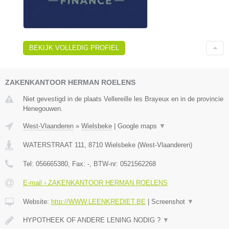
BEKIJK VOLLEDIG PROFIEL
ZAKENKANTOOR HERMAN ROELENS
Niet gevestigd in de plaats Vellereille les Brayeux en in de provincie
Henegouwen.
West-Vlaanderen
»
Wielsbeke
|
Google maps
▼
WATERSTRAAT 111
,
8710
Wielsbeke
(
West-Vlaanderen
)
Tel:
056665380
, Fax:
-
, BTW-nr:
0521562268
E-mail › ZAKENKANTOOR HERMAN ROELENS
Website:
http://WWW.LEENKREDIET.BE
|
Screenshot
▼
HYPOTHEEK OF ANDERE LENING NODIG ?
▼