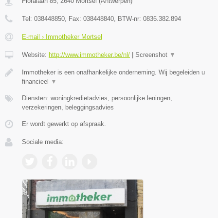
Floralaan 85
,
2640
Mortsel
(
Antwerpen
)
Tel:
038448850
, Fax:
038448840
, BTW-nr:
0836.382.894
E-mail › Immotheker Mortsel
Website:
http://www.immotheker.be/nl/
|
Screenshot
▼
Immotheker is een onafhankelijke onderneming. Wij begeleiden u
financieel
▼
Diensten: woningkredietadvies, persoonlijke leningen,
verzekeringen, beleggingsadvies
Er wordt gewerkt op afspraak.
Sociale media: