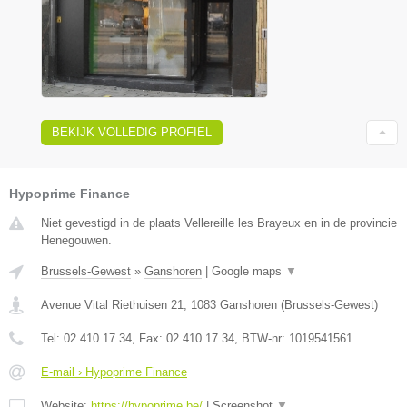
BEKIJK VOLLEDIG PROFIEL
Hypoprime Finance
Niet gevestigd in de plaats Vellereille les Brayeux en in de provincie
Henegouwen.
Brussels-Gewest
»
Ganshoren
|
Google maps
▼
Avenue Vital Riethuisen 21
,
1083
Ganshoren
(
Brussels-Gewest
)
Tel:
02 410 17 34
, Fax:
02 410 17 34
, BTW-nr:
1019541561
E-mail › Hypoprime Finance
Website:
https://hypoprime.be/
|
Screenshot
▼