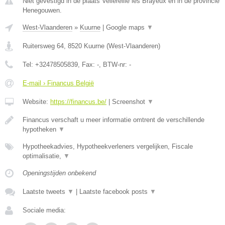
Niet gevestigd in de plaats Vellereille les Brayeux en in de provincie
Henegouwen.
West-Vlaanderen
»
Kuurne
|
Google maps
▼
Ruitersweg 64
,
8520
Kuurne
(
West-Vlaanderen
)
Tel:
+32478505839
, Fax:
-
, BTW-nr:
-
E-mail › Financus België
Website:
https://financus.be/
|
Screenshot
▼
Financus verschaft u meer informatie omtrent de verschillende
hypotheken
▼
Hypotheekadvies, Hypotheekverleners vergelijken, Fiscale
optimalisatie,
▼
Openingstijden onbekend
Laatste tweets
▼
|
Laatste facebook posts
▼
Sociale media: