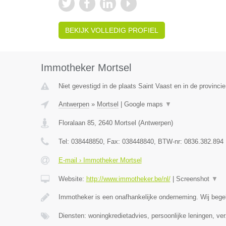
BEKIJK VOLLEDIG PROFIEL
Immotheker Mortsel
Niet gevestigd in de plaats Saint Vaast en in de provinc
Antwerpen
»
Mortsel
|
Google maps
▼
Floralaan 85
,
2640
Mortsel
(
Antwerpen
)
Tel:
038448850
, Fax:
038448840
, BTW-nr:
0836.382.894
E-mail › Immotheker Mortsel
Website:
http://www.immotheker.be/nl/
|
Screenshot
▼
Immotheker is een onafhankelijke onderneming. Wij begel
Diensten: woningkredietadvies, persoonlijke leningen, ve