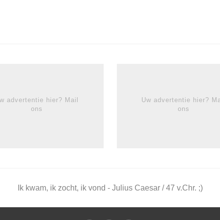
w advertentie hier? Mail
Uw advertentie hier? Ma
ons
ons
Ik kwam, ik zocht, ik vond - Julius Caesar / 47 v.Chr. ;)