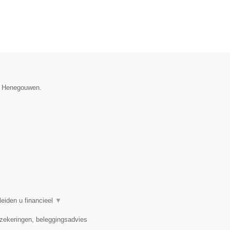
ie Henegouwen.
eiden u financieel
▼
rzekeringen, beleggingsadvies