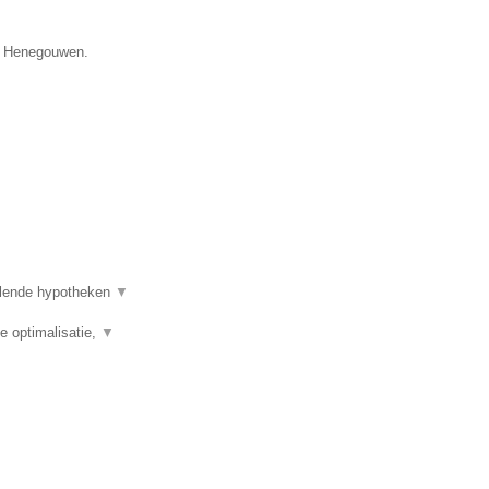
ie Henegouwen.
illende hypotheken
▼
e optimalisatie,
▼