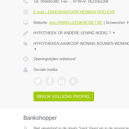
Tel:
056665380
, Fax:
-
, BTW-nr:
0521562268
E-mail › ZAKENKANTOOR HERMAN ROELENS
Website:
http://WWW.LEENKREDIET.BE
|
Screenshot
HYPOTHEEK OF ANDERE LENING NODIG ?
▼
HYPOTHEKEN AANKOOP WONING BOUWEN WONING,
▼
Openingstijden onbekend
Sociale media:
BEKIJK VOLLEDIG PROFIEL
Bankshopper
Niet gevestigd in de plaats Saint Vaast en in de provinc