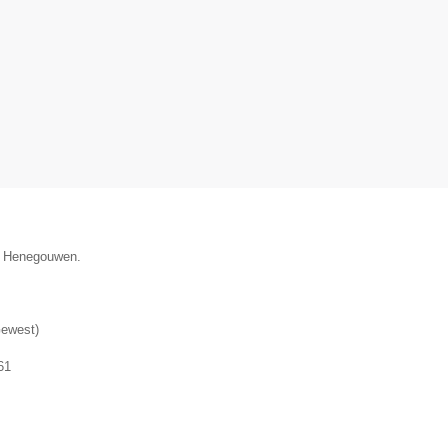
ie Henegouwen.
Gewest
)
61