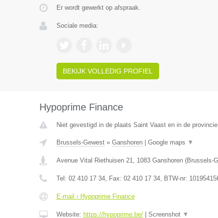
Er wordt gewerkt op afspraak.
Sociale media:
BEKIJK VOLLEDIG PROFIEL
Hypoprime Finance
Niet gevestigd in de plaats Saint Vaast en in de provinc
Brussels-Gewest
»
Ganshoren
|
Google maps
▼
Avenue Vital Riethuisen 21
,
1083
Ganshoren
(
Brussels-
Tel:
02 410 17 34
, Fax:
02 410 17 34
, BTW-nr:
10195415
E-mail › Hypoprime Finance
Website:
https://hypoprime.be/
|
Screenshot
▼