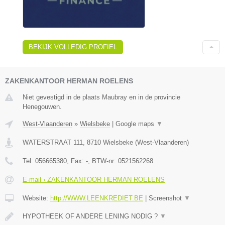
BEKIJK VOLLEDIG PROFIEL
ZAKENKANTOOR HERMAN ROELENS
Niet gevestigd in de plaats Maubray en in de provincie
Henegouwen.
West-Vlaanderen
»
Wielsbeke
|
Google maps
▼
WATERSTRAAT 111
,
8710
Wielsbeke
(
West-Vlaanderen
)
Tel:
056665380
, Fax:
-
, BTW-nr:
0521562268
E-mail › ZAKENKANTOOR HERMAN ROELENS
Website:
http://WWW.LEENKREDIET.BE
|
Screenshot
▼
HYPOTHEEK OF ANDERE LENING NODIG ?
▼