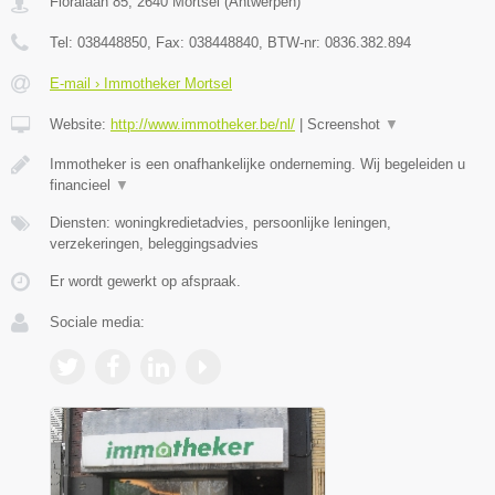
Floralaan 85
,
2640
Mortsel
(
Antwerpen
)
Tel:
038448850
, Fax:
038448840
, BTW-nr:
0836.382.894
E-mail › Immotheker Mortsel
Website:
http://www.immotheker.be/nl/
|
Screenshot
▼
Immotheker is een onafhankelijke onderneming. Wij begeleiden u
financieel
▼
Diensten: woningkredietadvies, persoonlijke leningen,
verzekeringen, beleggingsadvies
Er wordt gewerkt op afspraak.
Sociale media: