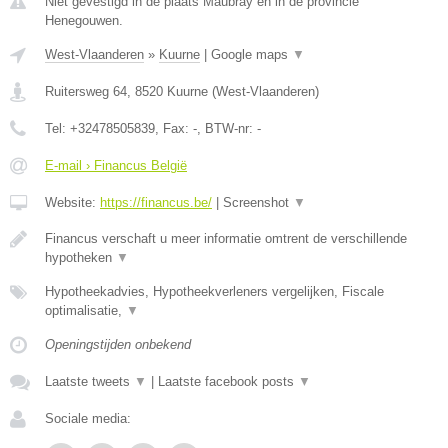
Niet gevestigd in de plaats Maubray en in de provincie
Henegouwen.
West-Vlaanderen
»
Kuurne
|
Google maps
▼
Ruitersweg 64
,
8520
Kuurne
(
West-Vlaanderen
)
Tel:
+32478505839
, Fax:
-
, BTW-nr:
-
E-mail › Financus België
Website:
https://financus.be/
|
Screenshot
▼
Financus verschaft u meer informatie omtrent de verschillende
hypotheken
▼
Hypotheekadvies, Hypotheekverleners vergelijken, Fiscale
optimalisatie,
▼
Openingstijden onbekend
Laatste tweets
▼
|
Laatste facebook posts
▼
Sociale media: