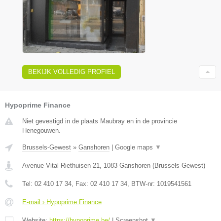
BEKIJK VOLLEDIG PROFIEL
Hypoprime Finance
Niet gevestigd in de plaats Maubray en in de provincie
Henegouwen.
Brussels-Gewest
»
Ganshoren
|
Google maps
▼
Avenue Vital Riethuisen 21
,
1083
Ganshoren
(
Brussels-Gewest
)
Tel:
02 410 17 34
, Fax:
02 410 17 34
, BTW-nr:
1019541561
E-mail › Hypoprime Finance
Website:
https://hypoprime.be/
|
Screenshot
▼