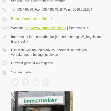
Floralaan 85
,
2640
Mortsel
(
Antwerpen
)
Tel:
038448850
, Fax:
038448840
, BTW-nr:
0836.382.894
E-mail › Immotheker Mortsel
Website:
http://www.immotheker.be/nl/
|
Screenshot
▼
Immotheker is een onafhankelijke onderneming. Wij begeleiden u
financieel
▼
Diensten: woningkredietadvies, persoonlijke leningen,
verzekeringen, beleggingsadvies
Er wordt gewerkt op afspraak.
Sociale media: