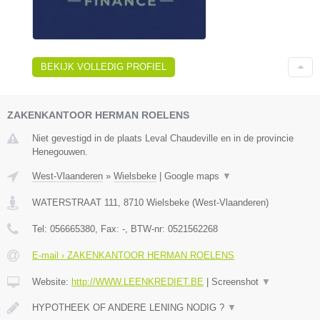
BEKIJK VOLLEDIG PROFIEL
ZAKENKANTOOR HERMAN ROELENS
Niet gevestigd in de plaats Leval Chaudeville en in de provincie
Henegouwen.
West-Vlaanderen
»
Wielsbeke
|
Google maps
▼
WATERSTRAAT 111
,
8710
Wielsbeke
(
West-Vlaanderen
)
Tel:
056665380
, Fax:
-
, BTW-nr:
0521562268
E-mail › ZAKENKANTOOR HERMAN ROELENS
Website:
http://WWW.LEENKREDIET.BE
|
Screenshot
▼
HYPOTHEEK OF ANDERE LENING NODIG ?
▼