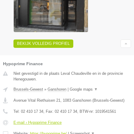
BEKIJK VOLLEDIG PROFIEL
Hypoprime Finance
Niet gevestigd in de plaats Leval Chaudeville en in de provincie
Henegouwen.
Brussels-Gewest
»
Ganshoren
|
Google maps
▼
Avenue Vital Riethuisen 21
,
1083
Ganshoren
(
Brussels-Gewest
)
Tel:
02 410 17 34
, Fax:
02 410 17 34
, BTW-nr:
1019541561
E-mail › Hypoprime Finance
Website:
https://hypoprime.be/
|
Screenshot
▼