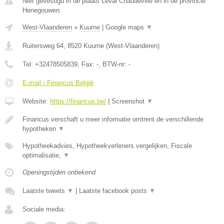
Niet gevestigd in de plaats Leval Chaudeville en in de provincie
Henegouwen.
West-Vlaanderen
»
Kuurne
|
Google maps
▼
Ruitersweg 64
,
8520
Kuurne
(
West-Vlaanderen
)
Tel:
+32478505839
, Fax:
-
, BTW-nr:
-
E-mail › Financus België
Website:
https://financus.be/
|
Screenshot
▼
Financus verschaft u meer informatie omtrent de verschillende
hypotheken
▼
Hypotheekadvies, Hypotheekverleners vergelijken, Fiscale
optimalisatie,
▼
Openingstijden onbekend
Laatste tweets
▼
|
Laatste facebook posts
▼
Sociale media: