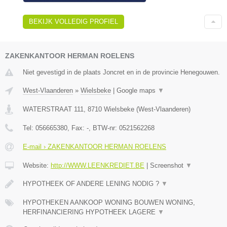
BEKIJK VOLLEDIG PROFIEL
ZAKENKANTOOR HERMAN ROELENS
Niet gevestigd in de plaats Joncret en in de provincie Henegouwen.
West-Vlaanderen
»
Wielsbeke
|
Google maps
▼
WATERSTRAAT 111
,
8710
Wielsbeke
(
West-Vlaanderen
)
Tel:
056665380
, Fax:
-
, BTW-nr:
0521562268
E-mail › ZAKENKANTOOR HERMAN ROELENS
Website:
http://WWW.LEENKREDIET.BE
|
Screenshot
▼
HYPOTHEEK OF ANDERE LENING NODIG ?
▼
HYPOTHEKEN AANKOOP WONING BOUWEN WONING,
HERFINANCIERING HYPOTHEEK LAGERE
▼