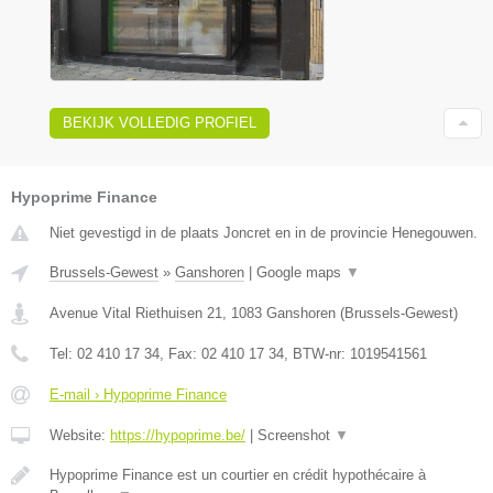
BEKIJK VOLLEDIG PROFIEL
Hypoprime Finance
Niet gevestigd in de plaats Joncret en in de provincie Henegouwen.
Brussels-Gewest
»
Ganshoren
|
Google maps
▼
Avenue Vital Riethuisen 21
,
1083
Ganshoren
(
Brussels-Gewest
)
Tel:
02 410 17 34
, Fax:
02 410 17 34
, BTW-nr:
1019541561
E-mail › Hypoprime Finance
Website:
https://hypoprime.be/
|
Screenshot
▼
Hypoprime Finance est un courtier en crédit hypothécaire à