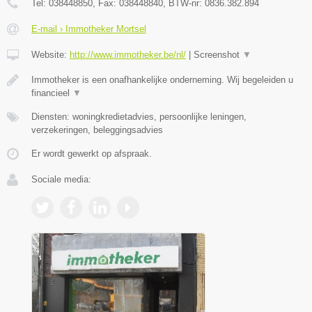
Tel:
038448850
, Fax:
038448840
, BTW-nr:
0836.382.894
E-mail › Immotheker Mortsel
Website:
http://www.immotheker.be/nl/
|
Screenshot
▼
Immotheker is een onafhankelijke onderneming. Wij begeleiden u
financieel
▼
Diensten: woningkredietadvies, persoonlijke leningen,
verzekeringen, beleggingsadvies
Er wordt gewerkt op afspraak.
Sociale media: