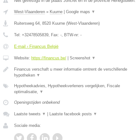
Niet gevestigd in de plaats Joncret en in de provincie Henegouwen.
West-Vlaanderen
»
Kuurne
|
Google maps
▼
Ruitersweg 64
,
8520
Kuurne
(
West-Vlaanderen
)
Tel:
+32478505839
, Fax:
-
, BTW-nr:
-
E-mail › Financus België
Website:
https://financus.be/
|
Screenshot
▼
Financus verschaft u meer informatie omtrent de verschillende
hypotheken
▼
Hypotheekadvies, Hypotheekverleners vergelijken, Fiscale
optimalisatie,
▼
Openingstijden onbekend
Laatste tweets
▼
|
Laatste facebook posts
▼
Sociale media: