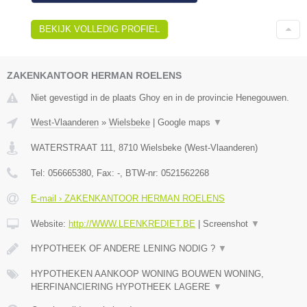
BEKIJK VOLLEDIG PROFIEL
ZAKENKANTOOR HERMAN ROELENS
Niet gevestigd in de plaats Ghoy en in de provincie Henegouwen.
West-Vlaanderen
»
Wielsbeke
|
Google maps
▼
WATERSTRAAT 111
,
8710
Wielsbeke
(
West-Vlaanderen
)
Tel:
056665380
, Fax:
-
, BTW-nr:
0521562268
E-mail › ZAKENKANTOOR HERMAN ROELENS
Website:
http://WWW.LEENKREDIET.BE
|
Screenshot
▼
HYPOTHEEK OF ANDERE LENING NODIG ?
▼
HYPOTHEKEN AANKOOP WONING BOUWEN WONING,
HERFINANCIERING HYPOTHEEK LAGERE
▼