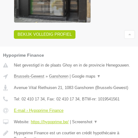
BEKIJK VOLLEDIG PROFIEL
Hypoprime Finance
Niet gevestigd in de plaats Ghoy en in de provincie Henegouwen.
Brussels-Gewest
»
Ganshoren
|
Google maps
▼
Avenue Vital Riethuisen 21
,
1083
Ganshoren
(
Brussels-Gewest
)
Tel:
02 410 17 34
, Fax:
02 410 17 34
, BTW-nr:
1019541561
E-mail › Hypoprime Finance
Website:
https://hypoprime.be/
|
Screenshot
▼
Hypoprime Finance est un courtier en crédit hypothécaire à