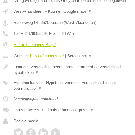
Niet gevestigd in de plaats Ghoy en in de provincie Henegouwen.
West-Vlaanderen
»
Kuurne
|
Google maps
▼
Ruitersweg 64
,
8520
Kuurne
(
West-Vlaanderen
)
Tel:
+32478505839
, Fax:
-
, BTW-nr:
-
E-mail › Financus België
Website:
https://financus.be/
|
Screenshot
▼
Financus verschaft u meer informatie omtrent de verschillende
hypotheken
▼
Hypotheekadvies, Hypotheekverleners vergelijken, Fiscale
optimalisatie,
▼
Openingstijden onbekend
Laatste tweets
▼
|
Laatste facebook posts
▼
Sociale media: