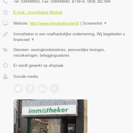
Tel:
038448850
, Fax:
038448840
, BTW-nr:
0836.382.894
E-mail › Immotheker Mortsel
Website:
http://www.immotheker.be/nl/
|
Screenshot
▼
Immotheker is een onafhankelijke onderneming. Wij begeleiden u
financieel
▼
Diensten: woningkredietadvies, persoonlijke leningen,
verzekeringen, beleggingsadvies
Er wordt gewerkt op afspraak.
Sociale media: