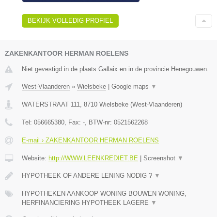
BEKIJK VOLLEDIG PROFIEL
ZAKENKANTOOR HERMAN ROELENS
Niet gevestigd in de plaats Gallaix en in de provincie Henegouwen.
West-Vlaanderen
»
Wielsbeke
|
Google maps
▼
WATERSTRAAT 111
,
8710
Wielsbeke
(
West-Vlaanderen
)
Tel:
056665380
, Fax:
-
, BTW-nr:
0521562268
E-mail › ZAKENKANTOOR HERMAN ROELENS
Website:
http://WWW.LEENKREDIET.BE
|
Screenshot
▼
HYPOTHEEK OF ANDERE LENING NODIG ?
▼
HYPOTHEKEN AANKOOP WONING BOUWEN WONING,
HERFINANCIERING HYPOTHEEK LAGERE
▼