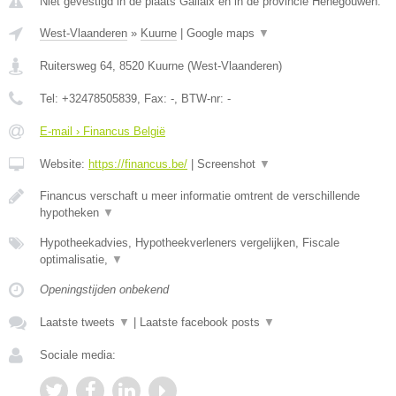
Niet gevestigd in de plaats Gallaix en in de provincie Henegouwen.
West-Vlaanderen
»
Kuurne
|
Google maps
▼
Ruitersweg 64
,
8520
Kuurne
(
West-Vlaanderen
)
Tel:
+32478505839
, Fax:
-
, BTW-nr:
-
E-mail › Financus België
Website:
https://financus.be/
|
Screenshot
▼
Financus verschaft u meer informatie omtrent de verschillende
hypotheken
▼
Hypotheekadvies, Hypotheekverleners vergelijken, Fiscale
optimalisatie,
▼
Openingstijden onbekend
Laatste tweets
▼
|
Laatste facebook posts
▼
Sociale media: