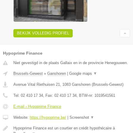
BEKIJK VOLLEDIG PROFIEL
Hypoprime Finance
Niet gevestigd in de plaats Gallaix en in de provincie Henegouwen.
Brussels-Gewest
»
Ganshoren
|
Google maps
▼
Avenue Vital Riethuisen 21
,
1083
Ganshoren
(
Brussels-Gewest
)
Tel:
02 410 17 34
, Fax:
02 410 17 34
, BTW-nr:
1019541561
E-mail › Hypoprime Finance
Website:
https://hypoprime.be/
|
Screenshot
▼
Hypoprime Finance est un courtier en crédit hypothécaire à