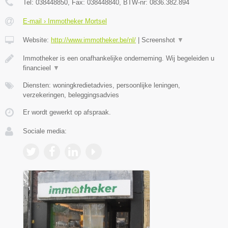
Tel:
038448850
, Fax:
038448840
, BTW-nr:
0836.382.894
E-mail › Immotheker Mortsel
Website:
http://www.immotheker.be/nl/
|
Screenshot
▼
Immotheker is een onafhankelijke onderneming. Wij begeleiden u
financieel
▼
Diensten: woningkredietadvies, persoonlijke leningen,
verzekeringen, beleggingsadvies
Er wordt gewerkt op afspraak.
Sociale media: