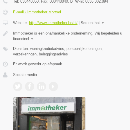
Tel:
038448850
, Fax:
038448840
, BTW-nr:
0836.382.894
E-mail › Immotheker Mortsel
Website:
http://www.immotheker.be/nl/
|
Screenshot
▼
Immotheker is een onafhankelijke onderneming. Wij begeleiden u
financieel
▼
Diensten: woningkredietadvies, persoonlijke leningen,
verzekeringen, beleggingsadvies
Er wordt gewerkt op afspraak.
Sociale media: