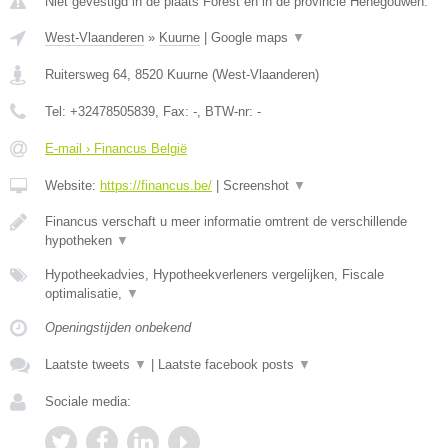
Niet gevestigd in de plaats Forest en in de provincie Henegouwen.
West-Vlaanderen
»
Kuurne
|
Google maps
▼
Ruitersweg 64
,
8520
Kuurne
(
West-Vlaanderen
)
Tel:
+32478505839
, Fax:
-
, BTW-nr:
-
E-mail › Financus België
Website:
https://financus.be/
|
Screenshot
▼
Financus verschaft u meer informatie omtrent de verschillende
hypotheken
▼
Hypotheekadvies, Hypotheekverleners vergelijken, Fiscale
optimalisatie,
▼
Openingstijden onbekend
Laatste tweets
▼
|
Laatste facebook posts
▼
Sociale media: