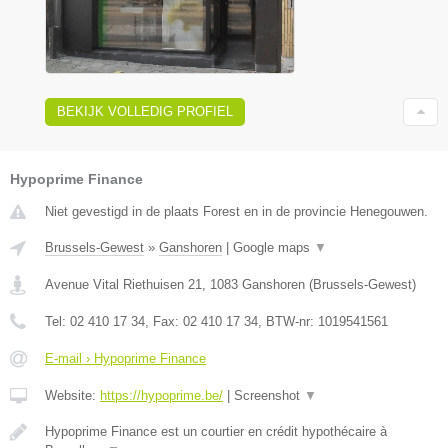
BEKIJK VOLLEDIG PROFIEL
Hypoprime Finance
Niet gevestigd in de plaats Forest en in de provincie Henegouwen.
Brussels-Gewest
»
Ganshoren
|
Google maps
▼
Avenue Vital Riethuisen 21
,
1083
Ganshoren
(
Brussels-Gewest
)
Tel:
02 410 17 34
, Fax:
02 410 17 34
, BTW-nr:
1019541561
E-mail › Hypoprime Finance
Website:
https://hypoprime.be/
|
Screenshot
▼
Hypoprime Finance est un courtier en crédit hypothécaire à