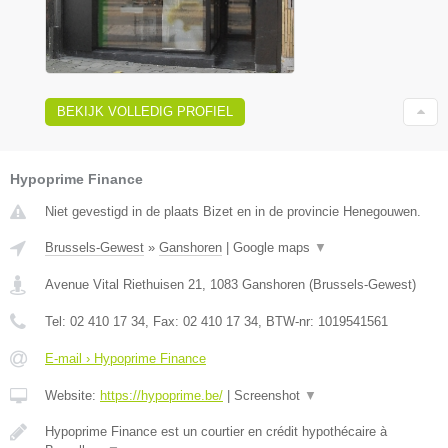
BEKIJK VOLLEDIG PROFIEL
Hypoprime Finance
Niet gevestigd in de plaats Bizet en in de provincie Henegouwen.
Brussels-Gewest
»
Ganshoren
|
Google maps
▼
Avenue Vital Riethuisen 21
,
1083
Ganshoren
(
Brussels-Gewest
)
Tel:
02 410 17 34
, Fax:
02 410 17 34
, BTW-nr:
1019541561
E-mail › Hypoprime Finance
Website:
https://hypoprime.be/
|
Screenshot
▼
Hypoprime Finance est un courtier en crédit hypothécaire à