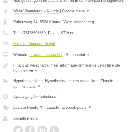
Niet gevestigd in de plaats Bizet en in de provincie Henegouwen.
West-Vlaanderen
»
Kuurne
|
Google maps
▼
Ruitersweg 64
,
8520
Kuurne
(
West-Vlaanderen
)
Tel:
+32478505839
, Fax:
-
, BTW-nr:
-
E-mail › Financus België
Website:
https://financus.be/
|
Screenshot
▼
Financus verschaft u meer informatie omtrent de verschillende
hypotheken
▼
Hypotheekadvies, Hypotheekverleners vergelijken, Fiscale
optimalisatie,
▼
Openingstijden onbekend
Laatste tweets
▼
|
Laatste facebook posts
▼
Sociale media: