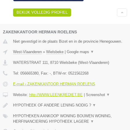
BEKIJK VOLLEDIG PROFIEL
ZAKENKANTOOR HERMAN ROELENS
Niet gevestigd in de plaats Bizet en in de provincie Henegouwen.
West-Vlaanderen
»
Wielsbeke
|
Google maps
▼
WATERSTRAAT 111
,
8710
Wielsbeke
(
West-Vlaanderen
)
Tel:
056665380
, Fax:
-
, BTW-nr:
0521562268
E-mail › ZAKENKANTOOR HERMAN ROELENS
Website:
http://WWW.LEENKREDIET.BE
|
Screenshot
▼
HYPOTHEEK OF ANDERE LENING NODIG ?
▼
HYPOTHEKEN AANKOOP WONING BOUWEN WONING,
HERFINANCIERING HYPOTHEEK LAGERE
▼