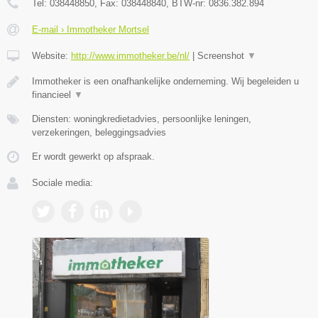
Tel:
038448850
, Fax:
038448840
, BTW-nr:
0836.382.894
E-mail › Immotheker Mortsel
Website:
http://www.immotheker.be/nl/
|
Screenshot
▼
Immotheker is een onafhankelijke onderneming. Wij begeleiden u
financieel
▼
Diensten: woningkredietadvies, persoonlijke leningen,
verzekeringen, beleggingsadvies
Er wordt gewerkt op afspraak.
Sociale media: