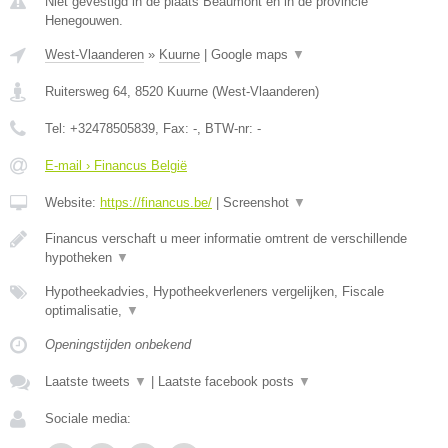
Niet gevestigd in de plaats Beaumont en in de provincie
Henegouwen.
West-Vlaanderen
»
Kuurne
|
Google maps
▼
Ruitersweg 64
,
8520
Kuurne
(
West-Vlaanderen
)
Tel:
+32478505839
, Fax:
-
, BTW-nr:
-
E-mail › Financus België
Website:
https://financus.be/
|
Screenshot
▼
Financus verschaft u meer informatie omtrent de verschillende
hypotheken
▼
Hypotheekadvies, Hypotheekverleners vergelijken, Fiscale
optimalisatie,
▼
Openingstijden onbekend
Laatste tweets
▼
|
Laatste facebook posts
▼
Sociale media: