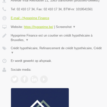
Avenue Vital Riethuisen 21
,
1083
Ganshoren
(
Brussels-Gewest
)
Tel:
02 410 17 34
, Fax:
02 410 17 34
, BTW-nr:
1019541561
E-mail › Hypoprime Finance
Website:
https://hypoprime.be/
|
Screenshot
▼
Hypoprime Finance est un courtier en crédit hypothécaire à
Bruxelles,
▼
Crédit hypothécaire, Refinancement de crédit hypothécaire, Crédit
▼
Er wordt gewerkt op afspraak.
Sociale media: