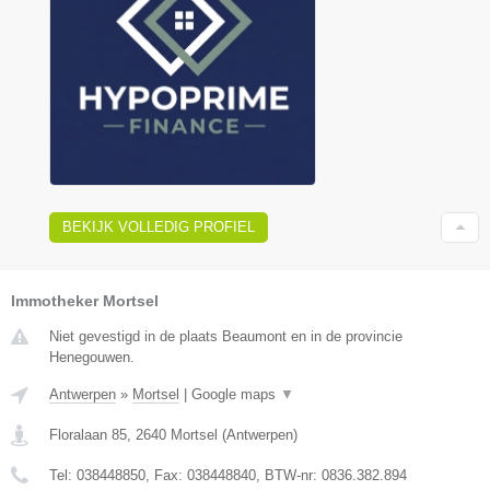
BEKIJK VOLLEDIG PROFIEL
Immotheker Mortsel
Niet gevestigd in de plaats Beaumont en in de provincie
Henegouwen.
Antwerpen
»
Mortsel
|
Google maps
▼
Floralaan 85
,
2640
Mortsel
(
Antwerpen
)
Tel:
038448850
, Fax:
038448840
, BTW-nr:
0836.382.894