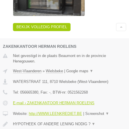
BEKIJK VOLLEDIG PROFIEL
ZAKENKANTOOR HERMAN ROELENS
Niet gevestigd in de plaats Beaumont en in de provincie
Henegouwen.
West-Vlaanderen
»
Wielsbeke
|
Google maps
▼
WATERSTRAAT 111
,
8710
Wielsbeke
(
West-Vlaanderen
)
Tel:
056665380
, Fax:
-
, BTW-nr:
0521562268
E-mail › ZAKENKANTOOR HERMAN ROELENS
Website:
http://WWW.LEENKREDIET.BE
|
Screenshot
▼
HYPOTHEEK OF ANDERE LENING NODIG ?
▼