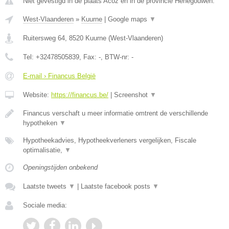
Niet gevestigd in de plaats Acoz en in de provincie Henegouwen.
West-Vlaanderen
»
Kuurne
|
Google maps
▼
Ruitersweg 64
,
8520
Kuurne
(
West-Vlaanderen
)
Tel:
+32478505839
, Fax:
-
, BTW-nr:
-
E-mail › Financus België
Website:
https://financus.be/
|
Screenshot
▼
Financus verschaft u meer informatie omtrent de verschillende
hypotheken
▼
Hypotheekadvies, Hypotheekverleners vergelijken, Fiscale
optimalisatie,
▼
Openingstijden onbekend
Laatste tweets
▼
|
Laatste facebook posts
▼
Sociale media: