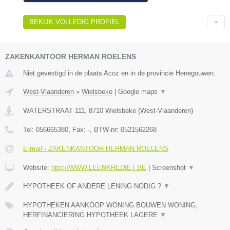
BEKIJK VOLLEDIG PROFIEL
ZAKENKANTOOR HERMAN ROELENS
Niet gevestigd in de plaats Acoz en in de provincie Henegouwen.
West-Vlaanderen
»
Wielsbeke
|
Google maps
▼
WATERSTRAAT 111
,
8710
Wielsbeke
(
West-Vlaanderen
)
Tel:
056665380
, Fax:
-
, BTW-nr:
0521562268
E-mail › ZAKENKANTOOR HERMAN ROELENS
Website:
http://WWW.LEENKREDIET.BE
|
Screenshot
▼
HYPOTHEEK OF ANDERE LENING NODIG ?
▼
HYPOTHEKEN AANKOOP WONING BOUWEN WONING,
HERFINANCIERING HYPOTHEEK LAGERE
▼