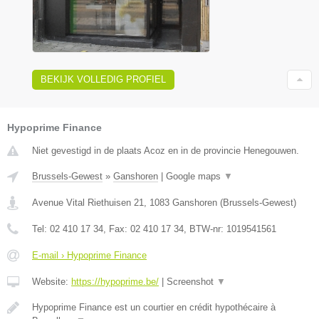
BEKIJK VOLLEDIG PROFIEL
Hypoprime Finance
Niet gevestigd in de plaats Acoz en in de provincie Henegouwen.
Brussels-Gewest
»
Ganshoren
|
Google maps
▼
Avenue Vital Riethuisen 21
,
1083
Ganshoren
(
Brussels-Gewest
)
Tel:
02 410 17 34
, Fax:
02 410 17 34
, BTW-nr:
1019541561
E-mail › Hypoprime Finance
Website:
https://hypoprime.be/
|
Screenshot
▼
Hypoprime Finance est un courtier en crédit hypothécaire à