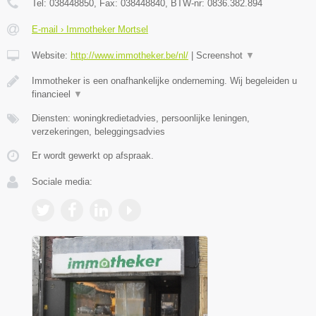
Tel:
038448850
, Fax:
038448840
, BTW-nr:
0836.382.894
E-mail › Immotheker Mortsel
Website:
http://www.immotheker.be/nl/
|
Screenshot
▼
Immotheker is een onafhankelijke onderneming. Wij begeleiden u
financieel
▼
Diensten: woningkredietadvies, persoonlijke leningen,
verzekeringen, beleggingsadvies
Er wordt gewerkt op afspraak.
Sociale media: