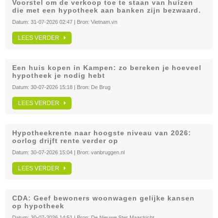
Voorstel om de verkoop toe te staan ​​van huizen
die met een hypotheek aan banken zijn bezwaard.
Datum:
31-07-2026 02:47
| Bron:
Vietnam.vn
LEES VERDER
Een huis kopen in Kampen: zo bereken je hoeveel
hypotheek je nodig hebt
Datum:
30-07-2026 15:18
| Bron:
De Brug
LEES VERDER
Hypotheekrente naar hoogste niveau van 2026:
oorlog drijft rente verder op
Datum:
30-07-2026 15:04
| Bron:
vanbruggen.nl
LEES VERDER
CDA: Geef bewoners woonwagen gelijke kansen
op hypotheek
Datum:
30-07-2026 14:51
| Bron:
De Nieuwe Ster Maastricht