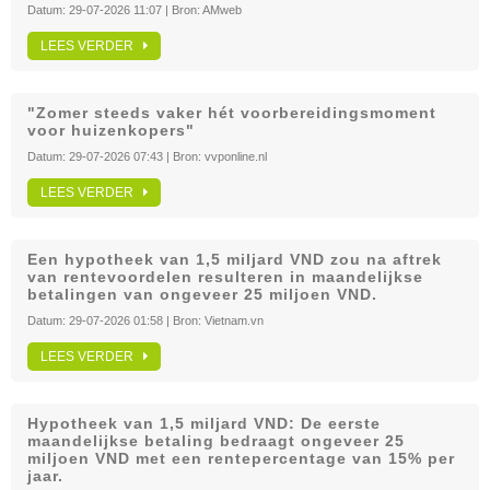
Datum:
29-07-2026 11:07
| Bron:
AMweb
LEES VERDER
"Zomer steeds vaker hét voorbereidingsmoment
voor huizenkopers"
Datum:
29-07-2026 07:43
| Bron:
vvponline.nl
LEES VERDER
Een hypotheek van 1,5 miljard VND zou na aftrek
van rentevoordelen resulteren in maandelijkse
betalingen van ongeveer 25 miljoen VND.
Datum:
29-07-2026 01:58
| Bron:
Vietnam.vn
LEES VERDER
Hypotheek van 1,5 miljard VND: De eerste
maandelijkse betaling bedraagt ​​ongeveer 25
miljoen VND met een rentepercentage van 15% per
jaar.