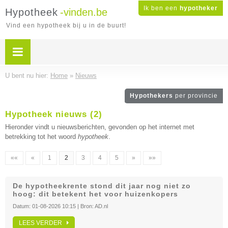
Ik ben een
hypotheker
Hypotheek
-vinden.be
Vind een hypotheek bij u in de buurt!
U bent nu hier:
Home
»
Nieuws
Hypothekers
per provincie
Hypotheek nieuws (2)
Hieronder vindt u nieuwsberichten, gevonden op het internet met
betrekking tot het woord
hypotheek
.
««
«
1
2
3
4
5
»
»»
De hypotheekrente stond dit jaar nog niet zo
hoog: dit betekent het voor huizenkopers
Datum:
01-08-2026 10:15
| Bron:
AD.nl
LEES VERDER