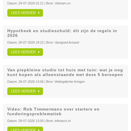
Datum:
29-07-2026 01:21
| Bron:
Vietnam.vn
LEES VERDER
Hypotheek en studieschuld: dit zijn de regels in
2026
Datum:
28-07-2026 18:22
| Bron:
Vastgoed Actueel
LEES VERDER
Van piepkleine studio tot huis met tuin: wat je nog
kunt kopen als alleenstaande met deze 5 beroepen
Datum:
28-07-2026 14:06
| Bron:
Welingelichte Kringen
LEES VERDER
Video: Rob Timmermans over starters en
funderingsproblematiek
Datum:
28-07-2026 13:00
| Bron:
infinance.nl
LEES VERDER