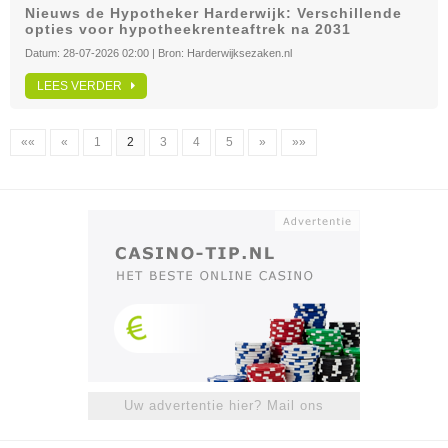
Nieuws de Hypotheker Harderwijk: Verschillende
opties voor hypotheekrenteaftrek na 2031
Datum:
28-07-2026 02:00
| Bron:
Harderwijksezaken.nl
LEES VERDER
««
«
1
2
3
4
5
»
»»
Uw advertentie hier? Mail ons