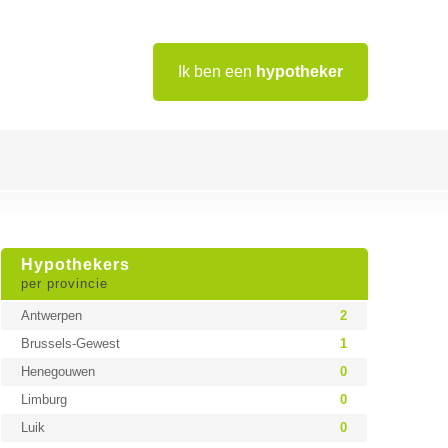
Ik ben een
hypotheker
Hypothekers
per provincie
Antwerpen
2
Brussels-Gewest
1
Henegouwen
0
Limburg
0
Luik
0