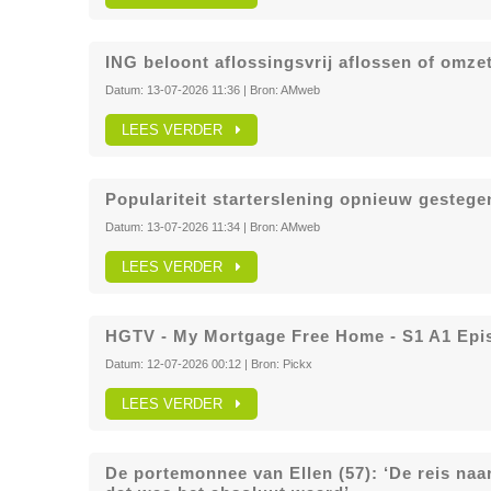
ING beloont aflossingsvrij aflossen of omzet
Datum:
13-07-2026 11:36
| Bron:
AMweb
LEES VERDER
Populariteit starterslening opnieuw gestegen
Datum:
13-07-2026 11:34
| Bron:
AMweb
LEES VERDER
HGTV - My Mortgage Free Home - S1 A1 Epi
Datum:
12-07-2026 00:12
| Bron:
Pickx
LEES VERDER
De portemonnee van Ellen (57): ‘De reis naa