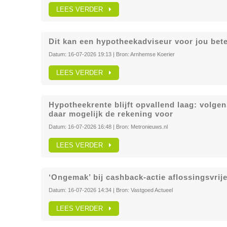
LEES VERDER
Dit kan een hypotheekadviseur voor jou bet
Datum:
16-07-2026 19:13
| Bron:
Arnhemse Koerier
LEES VERDER
Hypotheekrente blijft opvallend laag: volg
daar mogelijk de rekening voor
Datum:
16-07-2026 16:48
| Bron:
Metronieuws.nl
LEES VERDER
‘Ongemak’ bij cashback-actie aflossingsvri
Datum:
16-07-2026 14:34
| Bron:
Vastgoed Actueel
LEES VERDER