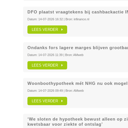
DFO plaatst vraagtekens bij cashbackactie 
Datum:
14-07-2026 16:32
| Bron:
infinance.nl
LEES VERDER
Ondanks fors lagere marges blijven grootb
Datum:
14-07-2026 11:39
| Bron:
AMweb
LEES VERDER
Woonboothypotheek mét NHG nu ook mogelij
Datum:
14-07-2026 09:49
| Bron:
AMweb
LEES VERDER
‘We sloten de hypotheek bewust alleen op z
kwetsbaar voor ziekte of ontslag’