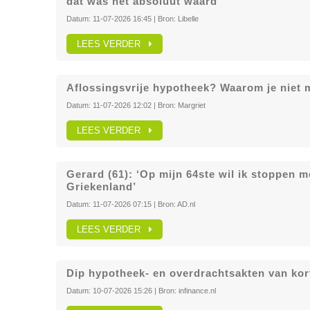
dat was het absoluut waard’
Datum:
11-07-2026 16:45
| Bron:
Libelle
LEES VERDER
Aflossingsvrije hypotheek? Waarom je niet m
Datum:
11-07-2026 12:02
| Bron:
Margriet
LEES VERDER
Gerard (61): ‘Op mijn 64ste wil ik stoppen 
Griekenland’
Datum:
11-07-2026 07:15
| Bron:
AD.nl
LEES VERDER
Dip hypotheek- en overdrachtsakten van kor
Datum:
10-07-2026 15:26
| Bron:
infinance.nl