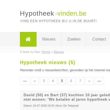
Hypotheek
-vinden.be
VIND EEN HYPOTHEEK BIJ U IN DE BUURT!
Nieuws
Zoeken
Contact
U bent nu hier:
Home
»
Nieuws
Hypotheek nieuws (5)
Hieronder vindt u nieuwsberichten, gevonden op het internet me
««
«
3
4
5
6
7
»
»»
David (50) en Bart (37) kochten 10 jaar gele
niet wonen: ’We betalen al jaren hypotheek 
Datum:
16-07-2026 19:34
| Bron:
De Telegraaf