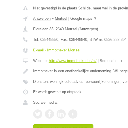
Niet gevestigd in de plaats Schilde, maar wel in de provi
Antwerpen
»
Mortsel
|
Google maps
▼
Floralaan 85
,
2640
Mortsel
(
Antwerpen
)
Tel:
038448850
, Fax:
038448840
, BTW-nr:
0836.382.894
E-mail › Immotheker Mortsel
Website:
http://www.immotheker.be/nl/
|
Screenshot
▼
Immotheker is een onafhankelijke onderneming. Wij begel
Diensten: woningkredietadvies, persoonlijke leningen, ve
Er wordt gewerkt op afspraak.
Sociale media: