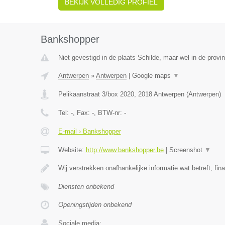
BEKIJK VOLLEDIG PROFIEL
Bankshopper
Niet gevestigd in de plaats Schilde, maar wel in de provi
Antwerpen
»
Antwerpen
|
Google maps
▼
Pelikaanstraat 3/box 2020
,
2018
Antwerpen
(
Antwerpen
)
Tel:
-
, Fax:
-
, BTW-nr:
-
E-mail › Bankshopper
Website:
http://www.bankshopper.be
|
Screenshot
▼
Wij verstrekken onafhankelijke informatie wat betreft, fin
Diensten onbekend
Openingstijden onbekend
Sociale media: