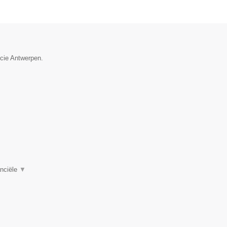
ncie Antwerpen.
anciële
▼