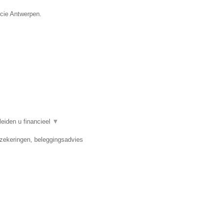
ncie Antwerpen.
eiden u financieel
▼
rzekeringen, beleggingsadvies