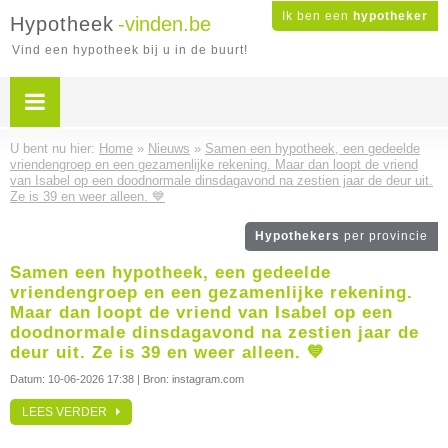
Ik ben een
hypotheker
Hypotheek
-vinden.be
Vind een hypotheek bij u in de buurt!
U bent nu hier:
Home
»
Nieuws
»
Samen een hypotheek, een gedeelde
vriendengroep en een gezamenlijke rekening. Maar dan loopt de vriend
van Isabel op een doodnormale dinsdagavond na zestien jaar de deur uit.
Ze is 39 en weer alleen. 💙
Hypothekers
per provincie
Samen een hypotheek, een gedeelde
vriendengroep en een gezamenlijke rekening.
Maar dan loopt de vriend van Isabel op een
doodnormale dinsdagavond na zestien jaar de
deur uit. Ze is 39 en weer alleen. 💙
Datum:
10-06-2026 17:38
| Bron: instagram.com
LEES VERDER