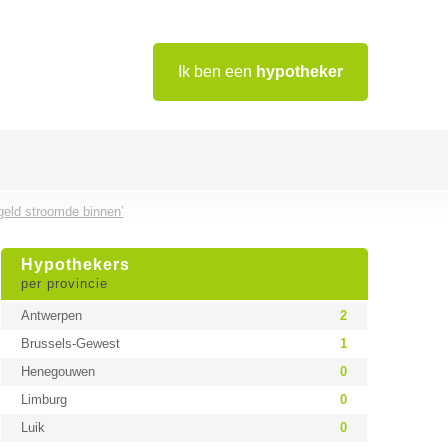
Ik ben een
hypotheker
geld stroomde binnen’
Hypothekers
per provincie
Antwerpen
2
Brussels-Gewest
1
Henegouwen
0
Limburg
0
Luik
0