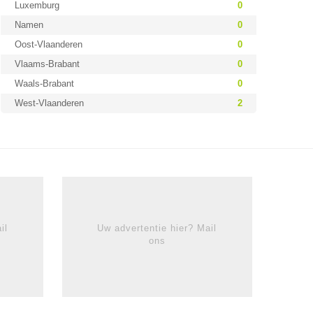
Luxemburg
0
Namen
0
Oost-Vlaanderen
0
Vlaams-Brabant
0
Waals-Brabant
0
West-Vlaanderen
2
il
Uw advertentie hier? Mail
ons