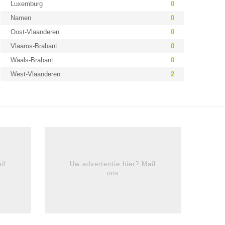
Luxemburg
0
Namen
0
Oost-Vlaanderen
0
Vlaams-Brabant
0
Waals-Brabant
0
West-Vlaanderen
2
il
Uw advertentie hier? Mail
ons