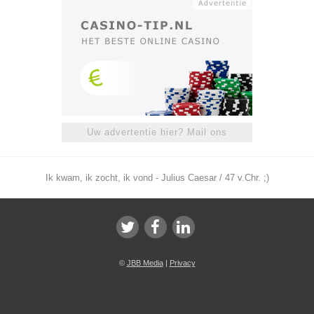
Uw advertentie hier? Mail ons
Ik kwam, ik zocht, ik vond - Julius Caesar / 47 v.Chr. ;)
©
JBB Media
|
Privacy