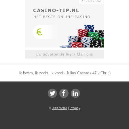
Uw advertentie hier? Mail ons
Ik kwam, ik zocht, ik vond - Julius Caesar / 47 v.Chr. ;)
©
JBB Media
|
Privacy