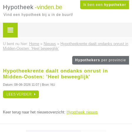
Ik ben een
hypotheker
Hypotheek
-vinden.be
Vind een hypotheek bij u in de buurt!
U bent nu hier:
Home
»
Nieuws
»
Hypotheekrente daalt ondanks onrust in
Midden-Oosten: 'Heel beweeglijk'
Hypothekers
per provincie
Hypotheekrente daalt ondanks onrust in
Midden-Oosten: 'Heel beweeglijk'
Datum:
08-06-2026 11:07
| Bron: NU
LEES VERDER
Keer terug naar het nieuwsoverzicht:
Hypotheek nieuws