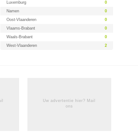
Luxemburg
0
Namen
0
Oost-Vlaanderen
0
Vlaams-Brabant
0
Waals-Brabant
0
West-Vlaanderen
2
il
Uw advertentie hier? Mail
ons