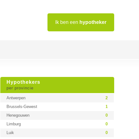
Ik ben een
hypotheker
Hypothekers
per provincie
Antwerpen
2
Brussels-Gewest
1
Henegouwen
0
Limburg
0
Luik
0