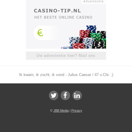
Uw advertentie hier? Mail ons
Ik kwam, ik zocht, ik vond - Julius Caesar / 47 v.Chr. ;)
©
JBB Media
|
Privacy