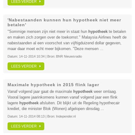
LEES VERDER
'Nabestaanden kunnen hun hypotheek niet meer
betalen'
"Sommige mensen zijn niet meer in staat hun
hypotheek
te betalen
en maken zich zorgen over de toekomst." Malaysia Airlines heeft de
nabestaanden al een voorschot van vijftigduizend dollar gegeven,
maar daar moet echt meer bijkomen. "Deze mensen ...
Datum:
14-11-2014 10:34
| Bron:
BNR Nieuwsradio
LEES VERDER
Maximale hypotheek in 2015 flink lager
Vanaf volgend jaar gaat de maximale
hypotheek
weer omlaag.
Vooral lagere jaarinkomens kunnen vanaf volgend jaar een flink
lagere
hypotheek
afsluiten. Dit blijkt uit de Regeling hypothecair
krediet, die minister Blok (Wonen) afgelopen dinsdag ...
Datum:
14-11-2014 08:13
| Bron:
Independer.nl
LEES VERDER