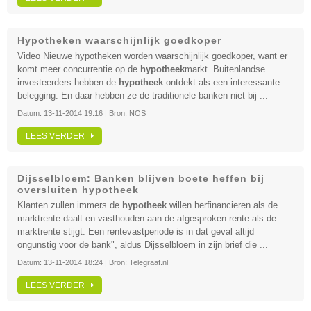
Hypotheken waarschijnlijk goedkoper
Video Nieuwe hypotheken worden waarschijnlijk goedkoper, want er
komt meer concurrentie op de
hypotheek
markt. Buitenlandse
investeerders hebben de
hypotheek
ontdekt als een interessante
belegging. En daar hebben ze de traditionele banken niet bij ...
Datum:
13-11-2014 19:16
| Bron:
NOS
LEES VERDER
Dijsselbloem: Banken blijven boete heffen bij
oversluiten hypotheek
Klanten zullen immers de
hypotheek
willen herfinancieren als de
marktrente daalt en vasthouden aan de afgesproken rente als de
marktrente stijgt. Een rentevastperiode is in dat geval altijd
ongunstig voor de bank", aldus Dijsselbloem in zijn brief die ...
Datum:
13-11-2014 18:24
| Bron:
Telegraaf.nl
LEES VERDER