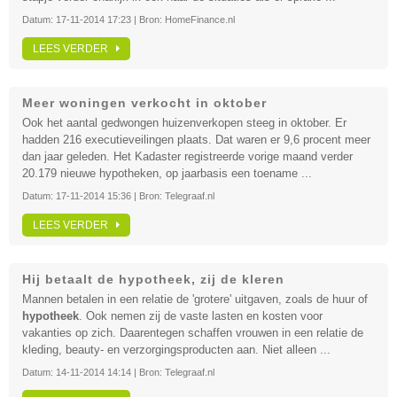
Datum:
17-11-2014 17:23
| Bron:
HomeFinance.nl
LEES VERDER
Meer woningen verkocht in oktober
Ook het aantal gedwongen huizenverkopen steeg in oktober. Er
hadden 216 executieveilingen plaats. Dat waren er 9,6 procent meer
dan jaar geleden. Het Kadaster registreerde vorige maand verder
20.179 nieuwe hypotheken, op jaarbasis een toename ...
Datum:
17-11-2014 15:36
| Bron:
Telegraaf.nl
LEES VERDER
Hij betaalt de hypotheek, zij de kleren
Mannen betalen in een relatie de 'grotere' uitgaven, zoals de huur of
hypotheek
. Ook nemen zij de vaste lasten en kosten voor
vakanties op zich. Daarentegen schaffen vrouwen in een relatie de
kleding, beauty- en verzorgingsproducten aan. Niet alleen ...
Datum:
14-11-2014 14:14
| Bron:
Telegraaf.nl