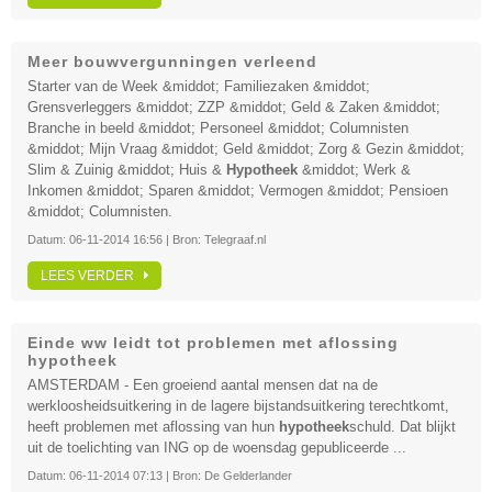
Meer bouwvergunningen verleend
Starter van de Week &middot; Familiezaken &middot;
Grensverleggers &middot; ZZP &middot; Geld & Zaken &middot;
Branche in beeld &middot; Personeel &middot; Columnisten
&middot; Mijn Vraag &middot; Geld &middot; Zorg & Gezin &middot;
Slim & Zuinig &middot; Huis &
Hypotheek
&middot; Werk &
Inkomen &middot; Sparen &middot; Vermogen &middot; Pensioen
&middot; Columnisten.
Datum:
06-11-2014 16:56
| Bron:
Telegraaf.nl
LEES VERDER
Einde ww leidt tot problemen met aflossing
hypotheek
AMSTERDAM - Een groeiend aantal mensen dat na de
werkloosheidsuitkering in de lagere bijstandsuitkering terechtkomt,
heeft problemen met aflossing van hun
hypotheek
schuld. Dat blijkt
uit de toelichting van ING op de woensdag gepubliceerde ...
Datum:
06-11-2014 07:13
| Bron:
De Gelderlander