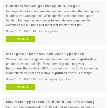
Huurders wonen goedkoop in Nijmegen
Nijmegen bouwt in de komende drie jaar de afvalstoffenheffing voor
huurders van woningen af. Woningbezitters moeten meer gaan
betalen. Nijmegen is voor zover bekend de eerste gemeente in
Nederland die huurders niet meer laat betalen voor het ...
Datum:
13-11-2014 15:46
| Bron:
Telegraaf.nl
LEES VERDER
Strengere inkomenseisen voor hypotheek
Wie nog van de huidige inkomensnormen voor een
hypotheek
wil
profiteren, moet snel zijn. Deze normen gelden nog voor
hypotheek
offertes die in 2014 zijn uitgebracht. In 2015 worden de
inkomenseisen voor een nieuwe
hypotheek
een stuk strenger.
Datum:
13-11-2014 12:15
| Bron:
Vereniging Eigen Huis
LEES VERDER
Maximale hypotheek 2015 tot bijna 40% omlaag
De maximale
hypotheek
in 2015 zal met nameávoor inkomens