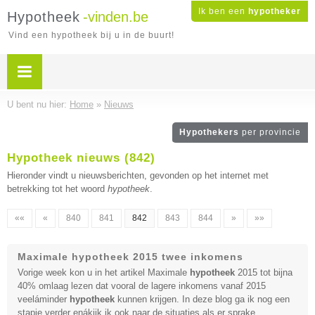
Ik ben een
hypotheker
Hypotheek
-vinden.be
Vind een hypotheek bij u in de buurt!
U bent nu hier:
Home
»
Nieuws
Hypothekers
per provincie
Hypotheek nieuws (842)
Hieronder vindt u nieuwsberichten, gevonden op het internet met
betrekking tot het woord
hypotheek
.
««
«
840
841
842
843
844
»
»»
Maximale hypotheek 2015 twee inkomens
Vorige week kon u in het artikel Maximale
hypotheek
2015 tot bijna
40% omlaag lezen dat vooral de lagere inkomens vanaf 2015
veeláminder
hypotheek
kunnen krijgen. In deze blog ga ik nog een
stapje verder enákijk ik ook naar de situaties als er sprake ...