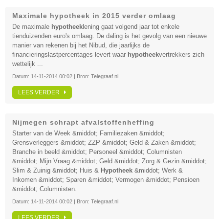
Maximale hypotheek in 2015 verder omlaag
De maximale
hypotheek
lening gaat volgend jaar tot enkele
tienduizenden euro's omlaag. De daling is het gevolg van een nieuwe
manier van rekenen bij het Nibud, die jaarlijks de
financieringslastpercentages levert waar
hypotheek
vertrekkers zich
wettelijk ...
Datum:
14-11-2014 00:02
| Bron:
Telegraaf.nl
LEES VERDER
Nijmegen schrapt afvalstoffenheffing
Starter van de Week &middot; Familiezaken &middot;
Grensverleggers &middot; ZZP &middot; Geld & Zaken &middot;
Branche in beeld &middot; Personeel &middot; Columnisten
&middot; Mijn Vraag &middot; Geld &middot; Zorg & Gezin &middot;
Slim & Zuinig &middot; Huis &
Hypotheek
&middot; Werk &
Inkomen &middot; Sparen &middot; Vermogen &middot; Pensioen
&middot; Columnisten.
Datum:
14-11-2014 00:02
| Bron:
Telegraaf.nl
LEES VERDER