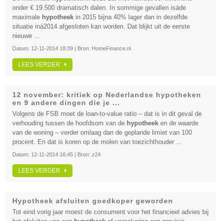
onder € 19.500 dramatisch dalen. In sommige gevallen isáde
maximale
hypotheek
in 2015 bijna 40% lager dan in dezelfde
situatie iná2014 afgesloten kan worden. Dat blijkt uit de eerste
nieuwe ...
Datum:
12-11-2014 18:39
| Bron:
HomeFinance.nl
LEES VERDER
12 november: kritiek op Nederlandse hypotheken
en 9 andere dingen die je ...
Volgens de FSB moet de loan-to-value ratio – dat is in dit geval de
verhouding tussen de hoofdsom van de
hypotheek
en de waarde
van de woning – verder omlaag dan de geplande limiet van 100
procent. En dat is koren op de molen van toezichthouder ...
Datum:
12-11-2014 16:45
| Bron:
z24
LEES VERDER
Hypotheek afsluiten goedkoper geworden
Tot eind vorig jaar moest de consument voor het financieel advies bij