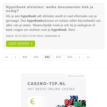
Hypotheek afsluiten: welke documenten heb je
nodig?
Als je een
hypotheek
wilt afsluiten wordt er veel informatie van je
gevraagd. Dee
hypotheek
adviseur en notaris willen bijvoorbeeld van
alles van je weten. Waarschijnlijk moet je ook bij je werkgever of
bank vragen om stukken voor je
hypotheek
. Best ...
Datum:
04-11-2014 15:46
| Bron:
Independer.nl
LEES VERDER
««
«
840
841
842
843
844
»
»»