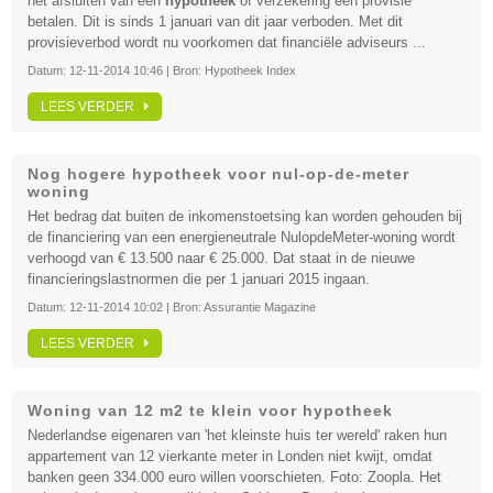
het afsluiten van een
hypotheek
of verzekering een provisie
betalen. Dit is sinds 1 januari van dit jaar verboden. Met dit
provisieverbod wordt nu voorkomen dat financiële adviseurs ...
Datum:
12-11-2014 10:46
| Bron:
Hypotheek Index
LEES VERDER
Nog hogere hypotheek voor nul-op-de-meter
woning
Het bedrag dat buiten de inkomenstoetsing kan worden gehouden bij
de financiering van een energieneutrale NulopdeMeter-woning wordt
verhoogd van € 13.500 naar € 25.000. Dat staat in de nieuwe
financieringslastnormen die per 1 januari 2015 ingaan.
Datum:
12-11-2014 10:02
| Bron:
Assurantie Magazine
LEES VERDER
Woning van 12 m2 te klein voor hypotheek
Nederlandse eigenaren van 'het kleinste huis ter wereld' raken hun
appartement van 12 vierkante meter in Londen niet kwijt, omdat
banken geen 334.000 euro willen voorschieten. Foto: Zoopla. Het