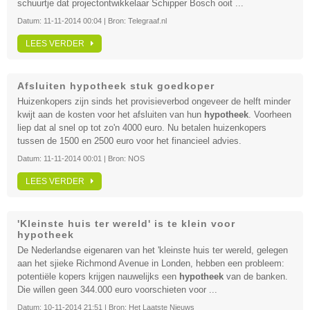
schuurtje dat projectontwikkelaar Schipper Bosch ooit ...
Datum:
11-11-2014 00:04
| Bron:
Telegraaf.nl
LEES VERDER
Afsluiten hypotheek stuk goedkoper
Huizenkopers zijn sinds het provisieverbod ongeveer de helft minder
kwijt aan de kosten voor het afsluiten van hun
hypotheek
. Voorheen
liep dat al snel op tot zo'n 4000 euro. Nu betalen huizenkopers
tussen de 1500 en 2500 euro voor het financieel advies.
Datum:
11-11-2014 00:01
| Bron:
NOS
LEES VERDER
'Kleinste huis ter wereld' is te klein voor
hypotheek
De Nederlandse eigenaren van het 'kleinste huis ter wereld, gelegen
aan het sjieke Richmond Avenue in Londen, hebben een probleem:
potentiële kopers krijgen nauwelijks een
hypotheek
van de banken.
Die willen geen 344.000 euro voorschieten voor ...
Datum:
10-11-2014 21:51
| Bron:
Het Laatste Nieuws