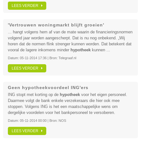
LEES VERDER
'Vertrouwen woningmarkt blijft groeien'
... hangt volgens hem af van de mate waarin de financieringsnormen
volgend jaar worden aangescherpt. Dat is nu nog onbekend. „Wij
horen dat de normen flink strenger kunnen worden. Dat betekent dat
vooral de lagere inkomens minder
hypotheek
kunnen ...
Datum:
05-11-2014 17:36
| Bron:
Telegraaf.nl
LEES VERDER
Geen hypotheekvoordeel ING'ers
ING stopt met korting op de
hypotheek
voor het eigen personeel.
Daarmee volgt de bank enkele verzekeraars die hier ook mee
stoppen. Volgens ING is het een maatschappelijke wens om
dergelijke voordelen voor het bankpersoneel te versoberen.
Datum:
05-11-2014 00:00
| Bron:
NOS
LEES VERDER